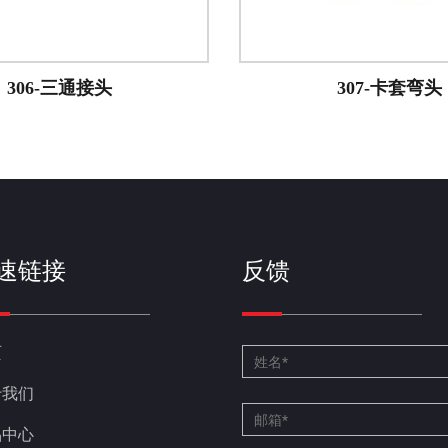
307-卡套弯头
DOT-PUSH 
CONN
速链接
反馈
页
于我们
品中心