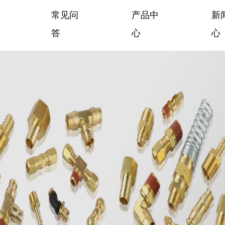
常见问
产品中
新
答
心
心