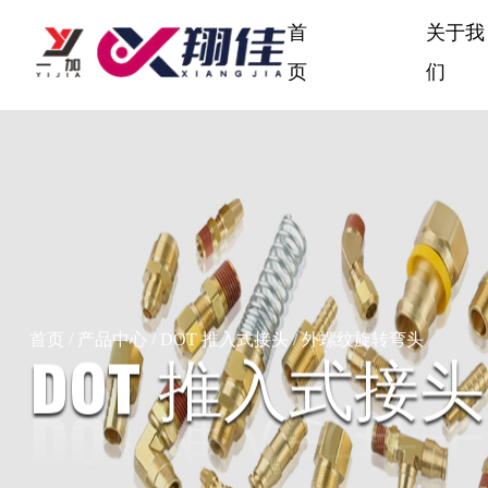
首
关于我
页
们
首页
/
产品中心
/
DOT 推入式接头
/
外螺纹旋转弯头
DOT 推入式接头